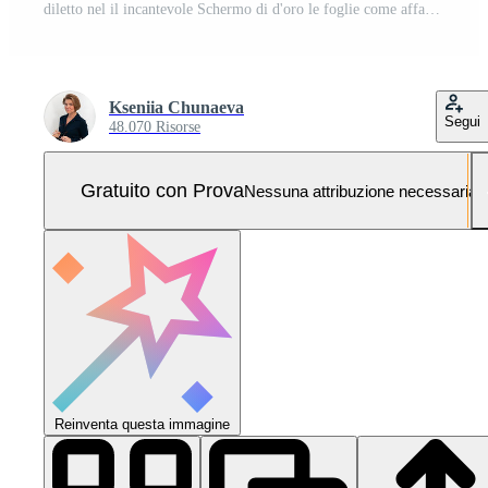
diletto nel il incantevole Schermo di d'oro le foglie come affascinante città venire vivo con autunno tonalità e vecchio stile feste Foto Pro
Kseniia Chunaeva
Segui
48.070 Risorse
Gratuito con Prova
Nessuna attribuzione necessaria
Reinventa questa immagine