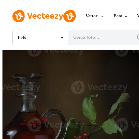
Vettori
Foto
Foto
Tutte Immagini
Foto
PNGs
PSDs
SVGs
Modelli
Vettori
Videos
Motion graphics
Immagini Editoriali
Eventi Editoriali