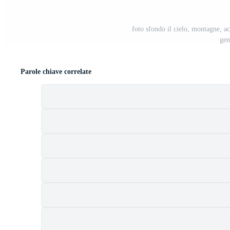
foto sfondo il cielo, montagne, ac
gen
Parole chiave correlate