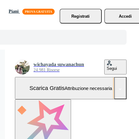
Piani
Registrati
Accedi
wichayada suwanachun
Segui
24.981 Risorse
Scarica Gratis
Attribuzione necessaria