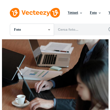
Vettori
Foto
Foto
Tutte Immagini
Foto
PNGs
PSDs
SVGs
Modelli
Vettori
Videos
Motion graphics
Immagini Editoriali
Eventi Editoriali