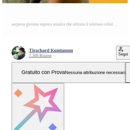
sorpresa giovane signora asiatica che utilizza il telefono cellulare con espressione positiva, sorride ampiamente, vestita con abiti casual e sta isolata su sfondo giallo. felice adorabile donna felice esulta successo. Foto Pro
Tirachard Kumtanom
Segui
7.309 Risorse
Gratuito con Prova
Nessuna attribuzione necessaria