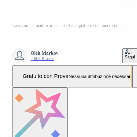
Là siamo un' maturo arancia su il uno piatto e vitamina c compresse su un altro uno. scelta fra naturale e sintetico modo di Salute cura. salutare stile di vita concetto. avvicinamento. Foto Pro
Oleh Markov
Segui
2.662 Risorse
Gratuito con Prova
Nessuna attribuzione necessaria