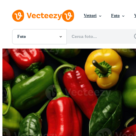
Vettori
Foto
Foto
Tutte Immagini
Foto
PNGs
PSDs
SVGs
Modelli
Vettori
Videos
Motion graphics
Immagini Editoriali
Eventi Editoriali