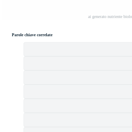
ai generato nutriente biol
Parole chiave correlate