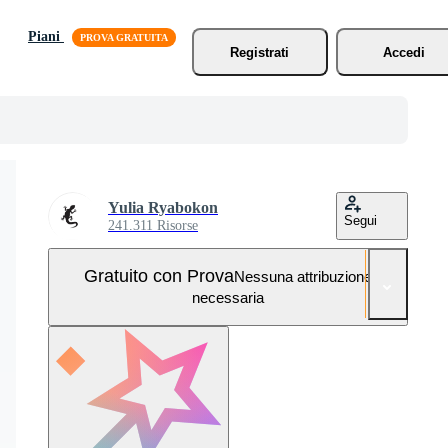
Piani
Registrati
Accedi
Yulia Ryabokon
Segui
241.311 Risorse
Gratuito con Prova
Nessuna attribuzione
necessaria