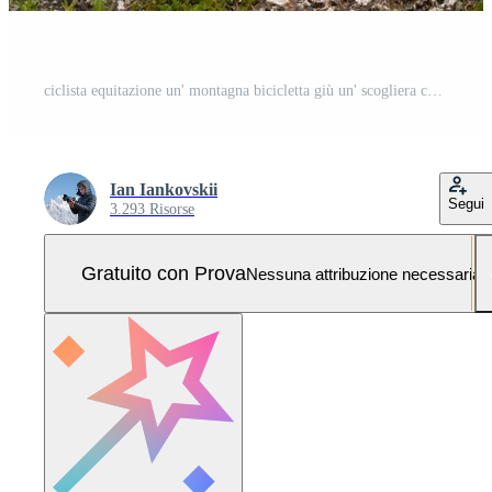
ciclista equitazione un' montagna bicicletta giù un' scogliera con bellissimo campagna nel il sfondo. estremo sport e enduro bicicletta concetto Foto Pro
Ian Iankovskii
Segui
3.293 Risorse
Gratuito con Prova
Nessuna attribuzione necessaria