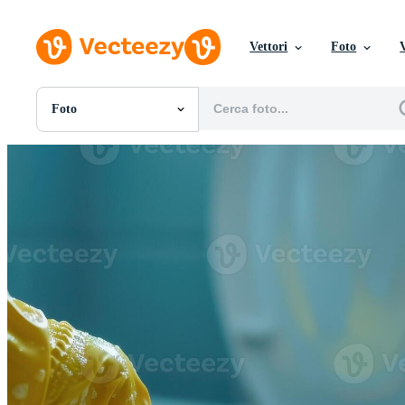
Vettori
Foto
Foto
Tutte Immagini
Foto
PNGs
PSDs
SVGs
Modelli
Vettori
Videos
Motion graphics
Immagini Editoriali
Eventi Editoriali