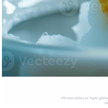
efficiente pulizia un' bagno gabine
bl