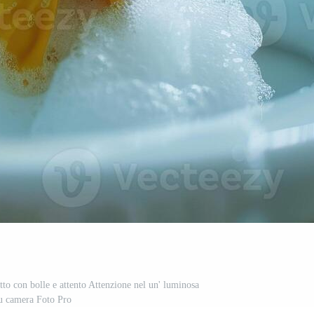
tto con bolle e attento Attenzione nel un' luminosa
u camera Foto Pro