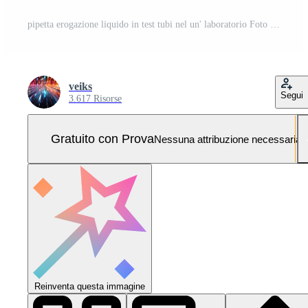
pipetta erogazione liquido in test tubi nel un' laboratorio Foto Pro
veiks
Segui
3.617 Risorse
Gratuito con Prova
Nessuna attribuzione necessaria
Reinventa questa immagine