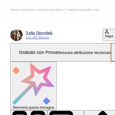
intenso emozione catturato giocatore S sudore inzuppato viso nel estate olimpico Giochi incontro. Foto Pro
Yulia Sherstiuk
Segui
142.185 Risorse
Gratuito con Prova
Nessuna attribuzione necessaria
Reinventa questa immagine