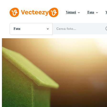
Vettori
Foto
Foto
Tutte Immagini
Foto
PNGs
PSDs
SVGs
Modelli
Vettori
Videos
Motion graphics
Immagini Editoriali
Eventi Editoriali