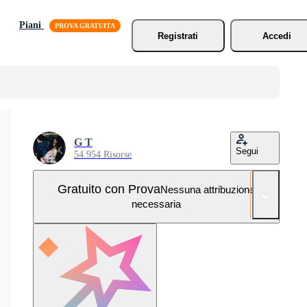
Piani
Registrati
Accedi
G T
Segui
54.954 Risorse
Gratuito con Prova
Nessuna attribuzione
necessaria