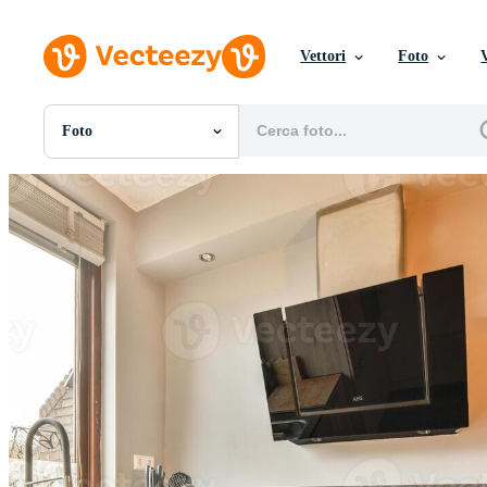
Vettori
Foto
Foto
Tutte Immagini
Foto
PNGs
PSDs
SVGs
Modelli
Vettori
Videos
Motion graphics
Immagini Editoriali
Eventi Editoriali