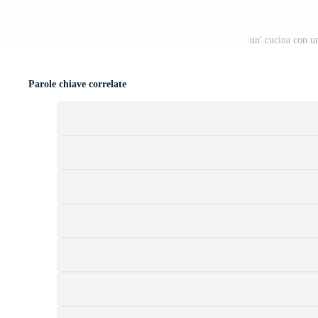
un' cucina con un
Parole chiave correlate