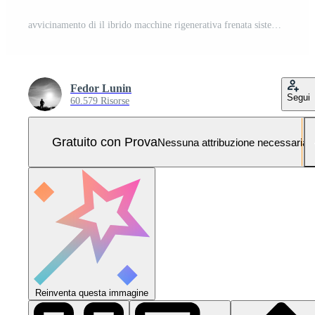
avvicinamento di il ibrido macchine rigenerativa frenata sistema nel azione cattura il eccesso energia essere catturato e immagazzinato nel il batteria per dopo uso Foto Pro
Fedor Lunin
Segui
60.579 Risorse
Gratuito con Prova
Nessuna attribuzione necessaria
Reinventa questa immagine