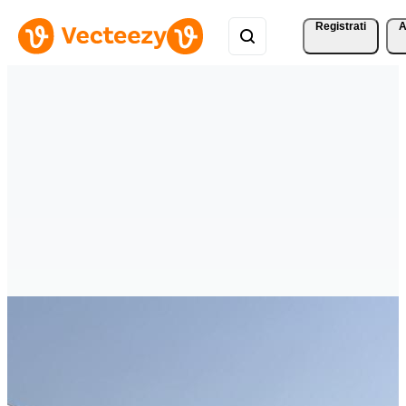
Registrati
A