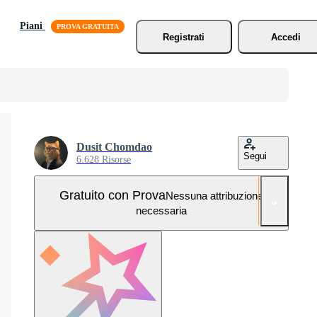
Piani
Registrati
Accedi
Dusit Chomdao
Segui
6.628 Risorse
Gratuito con Prova
Nessuna attribuzione
necessaria