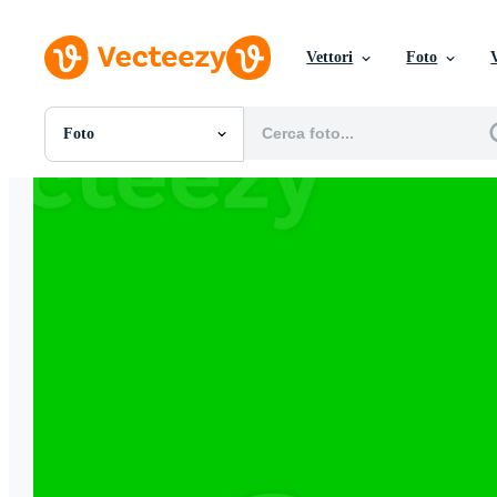
Vettori
Foto
Foto
Tutte Immagini
Foto
PNGs
PSDs
SVGs
Modelli
Vettori
Videos
Motion graphics
Immagini Editoriali
Eventi Editoriali