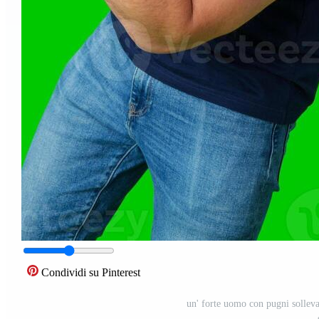
Condividi su Pinterest
un' forte uomo con pugni solleva