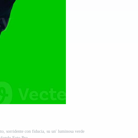
to, sorridente con fiducia, su un' luminosa verde
sfondo Foto Pro