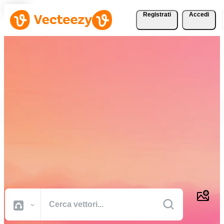
Registrati
Accedi
Scarica vettori, foto
d'archivio, video d'archivio
e altro gratuitamente
Risorse creative di qualità professionale per portare a termine i tuoi
progetti più velocemente.
Tutte Immagini