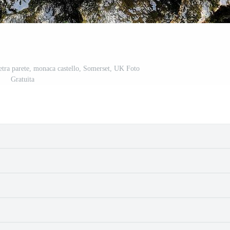
etra parete, monaca castello, Somerset, UK Foto
Gratuita