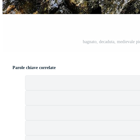
t
bagnato, decaduta, medievale pi
Parole chiave correlate