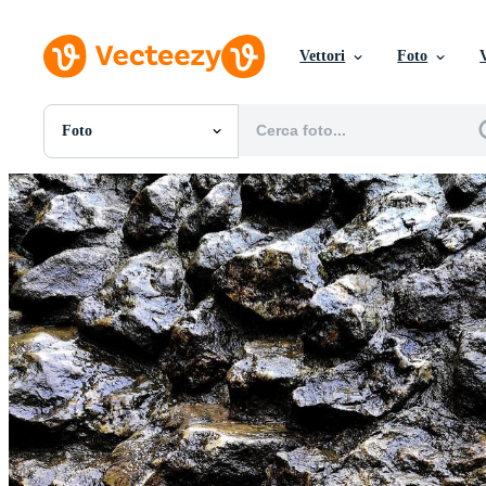
Vettori
Foto
Foto
Tutte Immagini
Foto
PNGs
PSDs
SVGs
Modelli
Vettori
Videos
Motion graphics
Immagini Editoriali
Eventi Editoriali