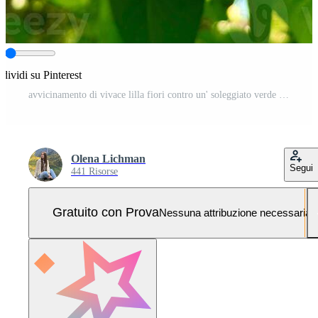
dividi su Pinterest
avvicinamento di vivace lilla fiori contro un' soleggiato verde sfondo Foto Pro
Olena Lichman
Segui
441 Risorse
Gratuito con Prova
Nessuna attribuzione necessaria