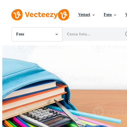
Vettori
Foto
Foto
Tutte Immagini
Foto
PNGs
PSDs
SVGs
Modelli
Vettori
Videos
Motion graphics
Immagini Editoriali
Eventi Editoriali