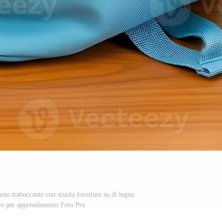
aino traboccante con scuola forniture su di legno
to per apprendimento Foto Pro