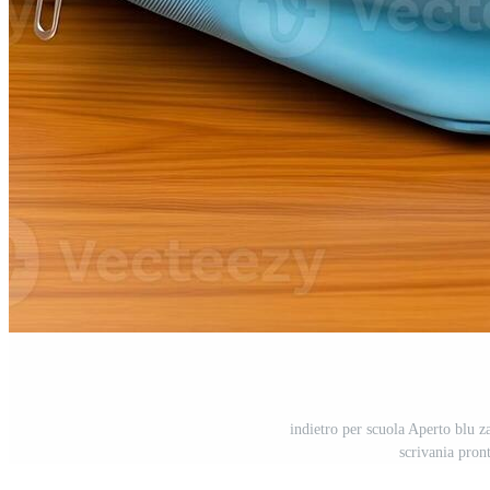
indietro per scuola Aperto blu z
scrivania pron