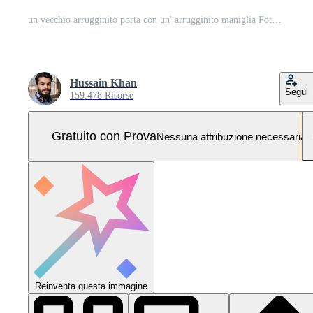
un vecchio arrugginito porta con un' arrugginito maniglia Foto Pro
Hussain Khan
Segui
159.478 Risorse
Gratuito con Prova
Nessuna attribuzione necessaria
Reinventa questa immagine