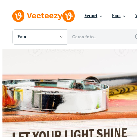
Vettori
Foto
Foto
Tutte Immagini
Foto
PNGs
PSDs
SVGs
Modelli
Vettori
Videos
Motion graphics
Immagini Editoriali
Eventi Editoriali