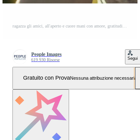
ragazza gli amici, all'aperto e cuore mani con amore, gratitudine e cura emoji gesto con donne nel estate. natura, gentilezza e amicizia con legame, fine settimana e vacanza insieme per divertimento nel sole Foto Pro
People Images
Segui
619.930 Risorse
Gratuito con Prova
Nessuna attribuzione necessaria