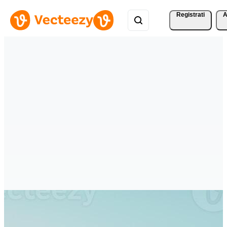
Registrati
A