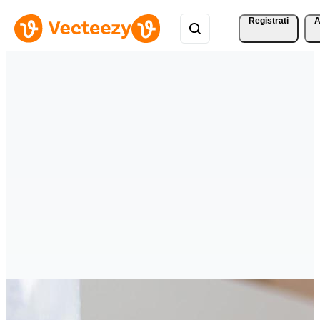
Registrati
A