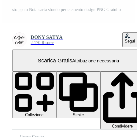
strappato Nota carta sfondo per elemento design PNG Gratuito
DONY SATYA
Segui
2.170 Risorse
Scarica Gratis
Attribuzione necessaria
Collezione
Simile
Condividere
Licenza Gratuita