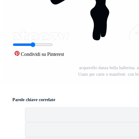
Condividi su Pinterest
acquerello danza bella ballerina. 
Usato per carte o manifesti. con bi
Parole chiave correlate