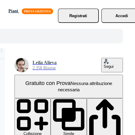
Piani
Registrati
Accedi
Leila Alieva
Segui
2.358 Risorse
Gratuito con Prova
Nessuna attribuzione
necessaria
Collezione
Simile