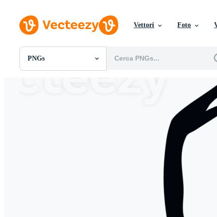
Vettori
Foto
PNGs
Tutte Immagini
Foto
PNGs
PSDs
SVGs
Modelli
Vettori
Videos
Motion graphics
Immagini Editoriali
Eventi Editoriali