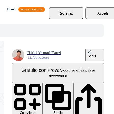
Piani
Registrati
Accedi
Rizki Ahmad Fauzi
Segui
12.788 Risorse
Gratuito con Prova
Nessuna attribuzione
necessaria
Collezione
Simile