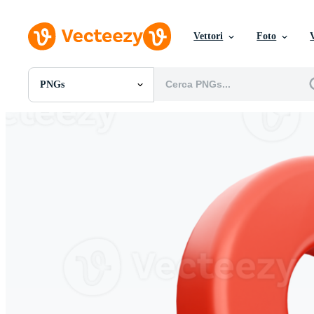
Vettori
Foto
PNGs
Tutte Immagini
Foto
PNGs
PSDs
SVGs
Modelli
Vettori
Videos
Motion graphics
Immagini Editoriali
Eventi Editoriali