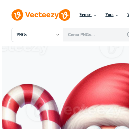
Vettori
Foto
PNGs
Tutte Immagini
Foto
PNGs
PSDs
SVGs
Modelli
Vettori
Videos
Motion graphics
Immagini Editoriali
Eventi Editoriali