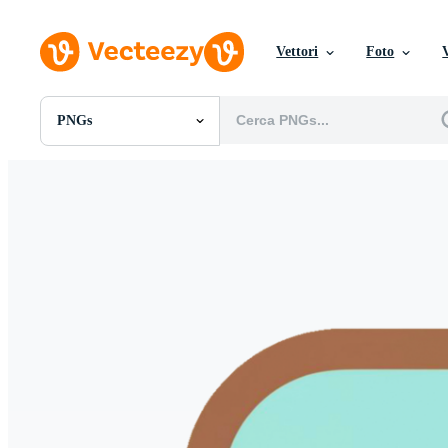
Vettori
Foto
PNGs
Tutte Immagini
Foto
PNGs
PSDs
SVGs
Modelli
Vettori
Videos
Motion graphics
Immagini Editoriali
Eventi Editoriali