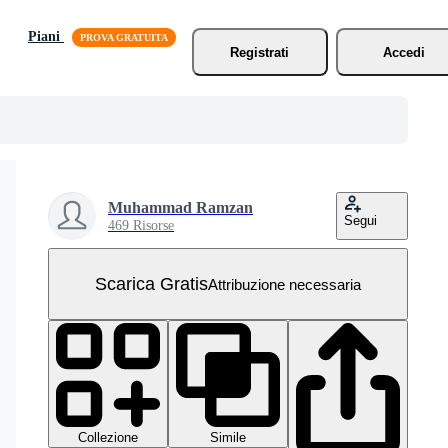
Piani
Registrati
Accedi
Muhammad Ramzan
Segui
469 Risorse
Scarica Gratis
Attribuzione necessaria
Collezione
Simile