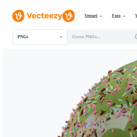
Vettori
Foto
PNGs
Tutte Immagini
Foto
PNGs
PSDs
SVGs
Modelli
Vettori
Videos
Motion graphics
Immagini Editoriali
Eventi Editoriali