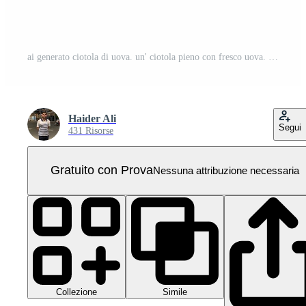
ai generato ciotola di uova. un' ciotola pieno con fresco uova. PNG Pro
Haider Ali
Segui
431 Risorse
Gratuito con Prova
Nessuna attribuzione necessaria
Collezione
Simile