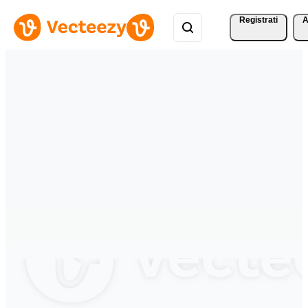
Registrati
A