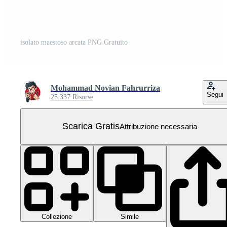
isolato maestoso arcata PNG Gratuito
Mohammad Novian Fahrurriza
Segui
25.337 Risorse
Scarica Gratis
Attribuzione necessaria
Collezione
Simile