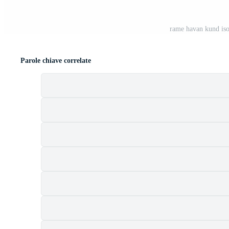
rame havan kund iso
Parole chiave correlate