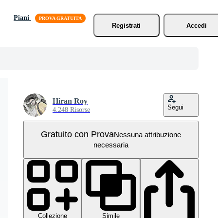
Piani
Registrati
Accedi
Hiran Roy
Segui
4.248 Risorse
Gratuito con Prova
Nessuna attribuzione
necessaria
Collezione
Simile