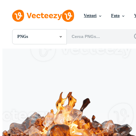
Vettori
Foto
PNGs
Tutte Immagini
Foto
PNGs
PSDs
SVGs
Modelli
Vettori
Videos
Motion graphics
Immagini Editoriali
Eventi Editoriali