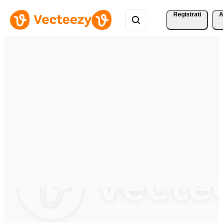
Registrati
A