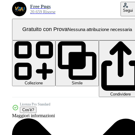
Free Pngs
Segui
20.659 Risorse
Gratuito con Prova
Nessuna attribuzione necessaria
Collezione
Simile
Condividere
Licenza Pro Standard
Cos'è?
Maggiori informazioni