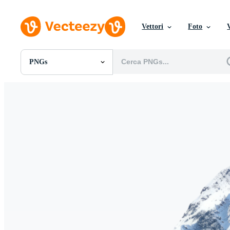
Vettori
Foto
PNGs
Tutte Immagini
Foto
PNGs
PSDs
SVGs
Modelli
Vettori
Videos
Motion graphics
Immagini Editoriali
Eventi Editoriali