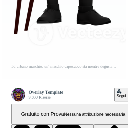
3d urbano maschio. un' maschio capocuoco sta mentre degustazione la minestra cucinato su un' rosso tavolo utilizzando un' di legno cucchiaio PNG Pro
Overlay Template
Segui
9.830 Risorse
Gratuito con Prova
Nessuna attribuzione necessaria