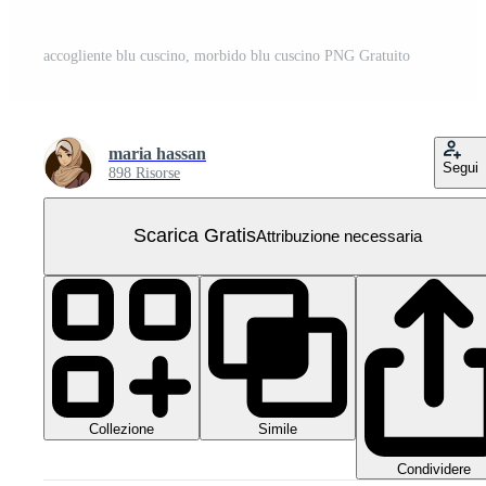
accogliente blu cuscino, morbido blu cuscino PNG Gratuito
maria hassan
Segui
898 Risorse
Scarica Gratis
Attribuzione necessaria
Collezione
Simile
Condividere