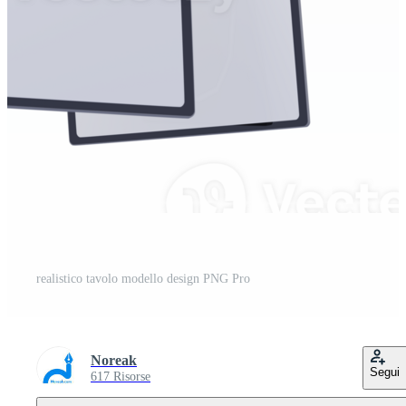
realistico tavolo modello design PNG Pro
Noreak
Segui
617 Risorse