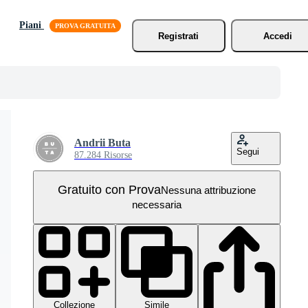
Piani
Registrati
Accedi
Andrii Buta
Segui
87.284 Risorse
Gratuito con Prova
Nessuna attribuzione
necessaria
Collezione
Simile