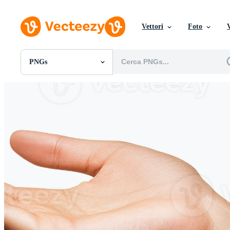
Vettori
Foto
PNGs
Tutte Immagini
Foto
PNGs
PSDs
SVGs
Modelli
Vettori
Videos
Motion graphics
Immagini Editoriali
Eventi Editoriali