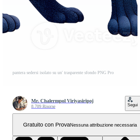
pantera sedersi isolato su un' trasparente sfondo PNG Pro
Mr. Chalermpol Viriyasiripoj
Segui
8.709 Risorse
Gratuito con Prova
Nessuna attribuzione necessaria