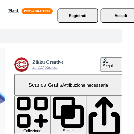
Piani
Registrati
Accedi
Zikku Creative
Segui
23.227 Risorse
Scarica Gratis
Attribuzione necessaria
Collezione
Simile