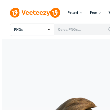
Vettori
Foto
PNGs
Tutte Immagini
Foto
PNGs
PSDs
SVGs
Modelli
Vettori
Videos
Motion graphics
Immagini Editoriali
Eventi Editoriali