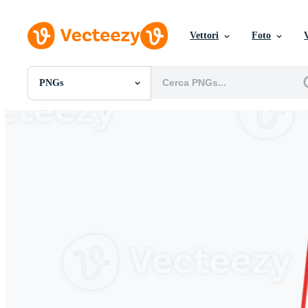
Vettori
Foto
PNGs
Tutte Immagini
Foto
PNGs
PSDs
SVGs
Modelli
Vettori
Videos
Motion graphics
Immagini Editoriali
Eventi Editoriali