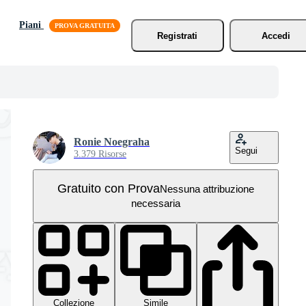
Piani
Registrati
Accedi
Ronie Noegraha
Segui
3.379 Risorse
Gratuito con Prova
Nessuna attribuzione
necessaria
Collezione
Simile