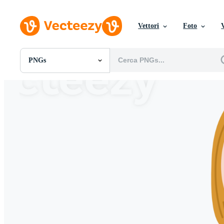
Vettori
Foto
PNGs
Tutte Immagini
Foto
PNGs
PSDs
SVGs
Modelli
Vettori
Videos
Motion graphics
Immagini Editoriali
Eventi Editoriali