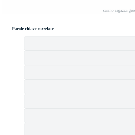
carino ragazza gi
Parole chiave correlate