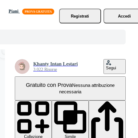
Piani
Registrati
Accedi
Khanty Intan Lestari
Segui
3.022 Risorse
Gratuito con Prova
Nessuna attribuzione
necessaria
Collezione
Simile