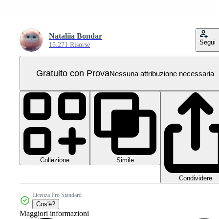
Nataliia Bondar
Segui
15.271 Risorse
Gratuito con Prova
Nessuna attribuzione necessaria
Collezione
Simile
Condividere
Licenza Pro Standard
Cos'è?
Maggiori informazioni