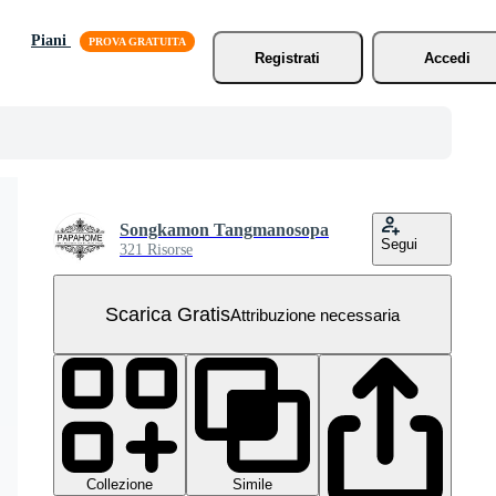
Piani
Registrati
Accedi
Songkamon Tangmanosopa
Segui
321 Risorse
Scarica Gratis
Attribuzione necessaria
Collezione
Simile