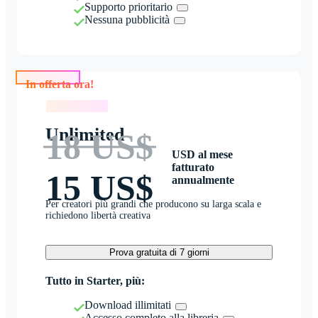
Supporto prioritario
Nessuna pubblicità
In offerta ora!
In offerta ora!
Unlimited
18 US$
USD al mese
fatturato
15 US$
annualmente
Per creatori più grandi che producono su larga scala e
richiedono libertà creativa
Prova gratuita di 7 giorni
Tutto in Starter, più:
Download illimitati
Accesso completo alla libreria