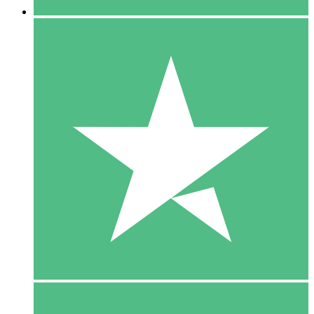
5 Download
15
US$
00
10 Download
20
US$
00