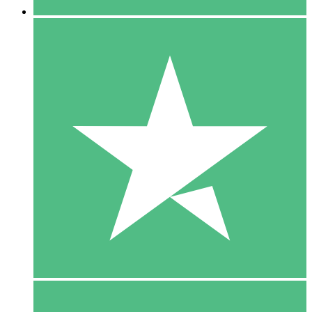
5 Download
15
US$
00
10 Download
20
US$
00