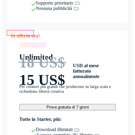
Supporto prioritario
Nessuna pubblicità
In offerta ora!
In offerta ora!
Unlimited
18 US$
USD al mese
fatturato
15 US$
annualmente
Per creatori più grandi che producono su larga scala e
richiedono libertà creativa
Prova gratuita di 7 giorni
Tutto in Starter, più:
Download illimitati
Accesso completo alla libreria