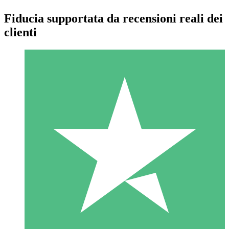
Fiducia supportata da recensioni reali dei
clienti
Pacchetti di Crediti Individuali
Paga a consumo con crediti di download. Nessun impegno
mensile richiesto.
1 Download
10
US$
00