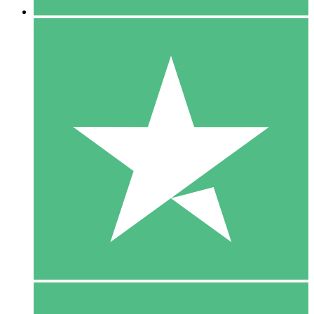
5 Download
15
US$
00
10 Download
20
US$
00