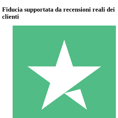
Fiducia supportata da recensioni reali dei
clienti
Pacchetti di Crediti Individuali
Paga a consumo con crediti di download. Nessun impegno
mensile richiesto.
1 Download
10
US$
00