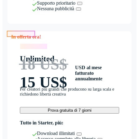
Supporto prioritario
Nessuna pubblicità
In offerta ora!
In offerta ora!
Unlimited
18 US$
USD al mese
fatturato
15 US$
annualmente
Per creatori più grandi che producono su larga scala e
richiedono libertà creativa
Prova gratuita di 7 giorni
Tutto in Starter, più:
Download illimitati
Accesso completo alla libreria